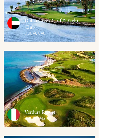
Dubai Creek Golf & Yacht
Club
DUBAI, UAE
Verdura Resort
SICILY, ITALY