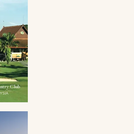
ntry Club
YSIA