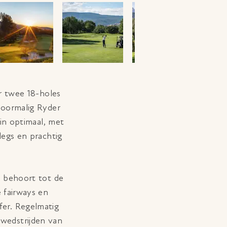
r twee 18-holes
oormalig Ryder
in optimaal, met
legs en prachtig
n behoort tot de
 fairways en
fer. Regelmatig
wedstrijden van