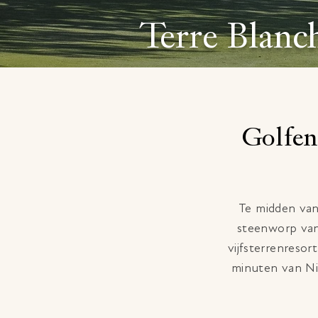
Terre Blanc
Golfen
Te midden van
steenworp van
vijfsterrenresor
minuten van Nic