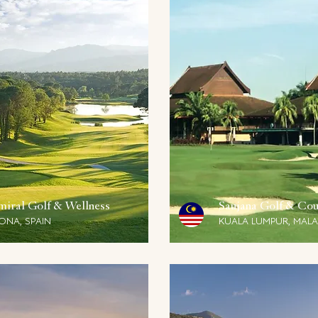
iral Golf & Wellness
Saujana Golf & Cou
ONA, SPAIN
KUALA LUMPUR, MALA