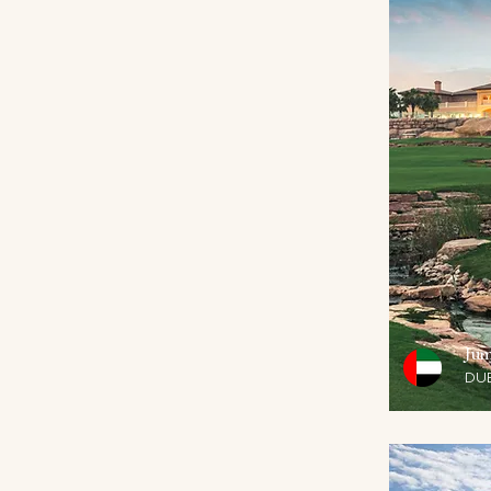
Jum
DUB