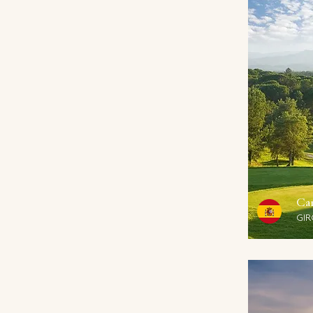
Cam
GIR