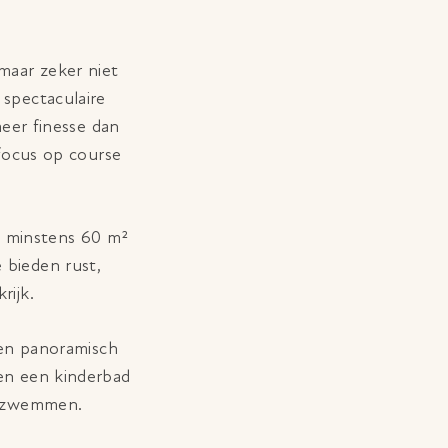
 maar zeker niet
 spectaculaire
eer finesse dan
focus op course
et minstens 60 m²
 bieden rust,
rijk.
en panoramisch
en een kinderbad
en zwemmen.