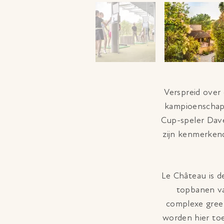
Verspreid over
kampioenschap
Cup-speler Dave
zijn kenmerkend
Le Château is d
topbanen va
complexe green
worden hier to