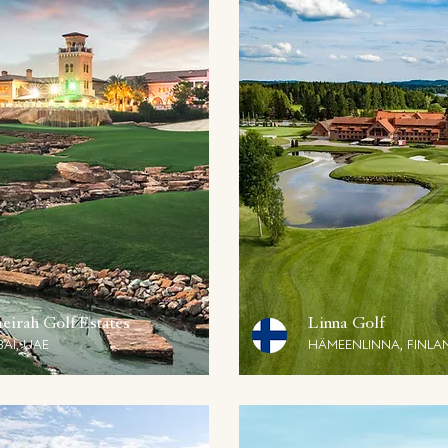
eirah Golf Estates
Linna Golf
AI, UAE
HÄMEENLINNA, FINLA