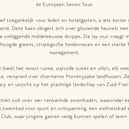
de European Senior Tour.
ief toegankelijk voor leden en hotelgasten, is iets korter
end. Deze baan slingert zich over glooiende heuvels met
de omliggende middeleeuwse dorpjes. De lay-out vraagt m
rhoogde greens, strategische hindernissen en een sterke 
management.
 biedt het resort ruime, stijlvolle suites en villa’s, elk m
te, verspreid over charmante Provençaalse landhuizen. Ze
acy en uitzicht op het prachtige landschap van Zuid-Frank
schikt ook over vier verwarmde zwembaden, waaronder e
een zwembad voor sport en ontspanning, een wellnessbad 
s' Club, waar jongere gasten veilig kunnen spelen of ler